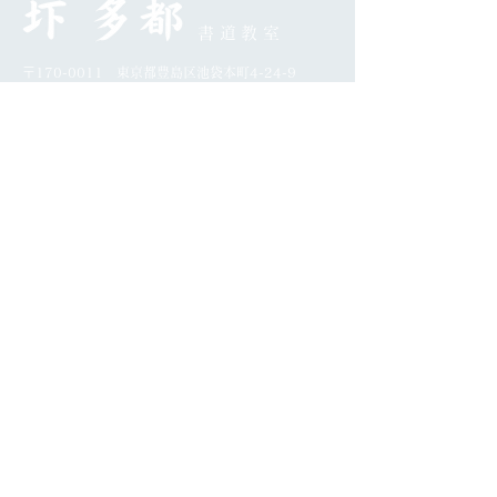
書道教室
〒170-0011 東京都豊島区池袋本町4-24-9
0
90-5541-1556
電話番号：
午前中はつながりにくい場合がございます。
​お名前とご要件を残してくだされば折り返しお電話
いたします。
北池袋駅、下板橋駅から徒歩5分
JR板橋駅から徒歩7分
​
新板橋駅から徒歩12分
こだわり
おとな教室
講師紹介
こども教室
お知らせ
お問合せ
Copyright ©圷 多都書道教室. All Rights Reserved.