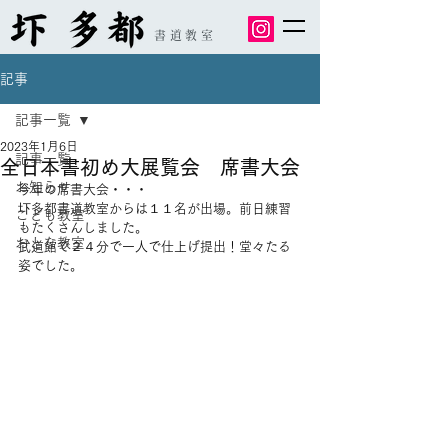
書道教室
記事
記事一覧
2023年1月6日
記事一覧
全日本書初め大展覧会 席書大会
お知らせ
今年の席書大会・・・
圷多都書道教室からは１１名が出場。前日練習
こども教室
もたくさんしました。
おとな教室
武道館で２４分で一人で仕上げ提出！堂々たる
姿でした。