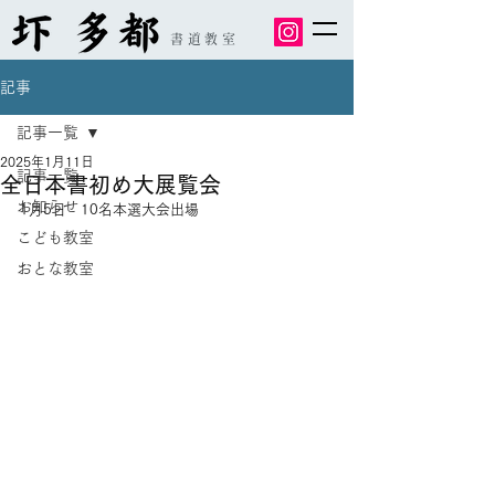
書道教室
記事
記事一覧
2025年1月11日
記事一覧
全日本書初め大展覧会
お知らせ
1月5日　10名本選大会出場
こども教室
おとな教室