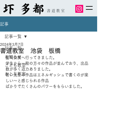
書道教室
記事
記事一覧
2024年3月7日
記事一覧
書道教室 池袋 板橋
お知らせ
藍筍会展へ行ってきました。
学生から一般の方々の作品が並んでおり、出品
こども教室
数が多く迫力ありました。
おとな教室
若い先生の作品はエネルギッシュで書くのが楽
しい～と感じられる作品
ばかりでたくさんのパワーをもらいました。