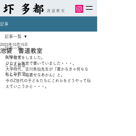
書道教室
記事
記事一覧
2023年10月15日
記事一覧
池袋 書道教室
お知らせ
大字稽古をしました。
ひたすら無言で書いていました・・・。
こども教室
大学時代、吉川焦仙先生が「書かなきゃ何もな
おとな教室
らんや」「臨書せなあかん」と。
今のZ世代の子どもたちにこれらをどうやって伝
えていこうかと・・・。