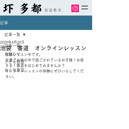
書道教室
記事
記事一覧
2020年4月30日
記事一覧
池袋 書道 オンラインレッスン
お知らせ
体験レッスン中です。
自粛でお家の中で過ごされているお子様！お母
こども教室
さま！書道をはじめてみませんか？
おとな教室
オンラインレッスンの体験にぜひいらしてくだ
さい。