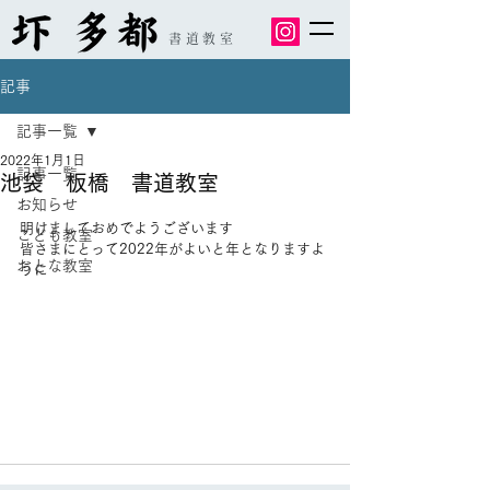
書道教室
記事
記事一覧
2022年1月1日
記事一覧
池袋 板橋 書道教室
お知らせ
明けましておめでようございます
こども教室
皆さまにとって2022年がよいと年となりますよ
おとな教室
うに