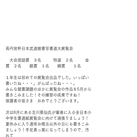
高円宮杯日本武道館書写書道大展覧会
　大会奨励賞　３名　　　特選　２名　　　金
賞　２名　　銀賞　１名　　銅賞　　１名
１年生は初めての展覧会出品でした。いっぱい
書いたね・・・。がんばったね・・・。
みんな競書課題のほかに展覧会の作品を5月から
書きこみました！その練習の成果ですね！
保護者の皆さま　おめでとうございます。
次は8月にある吉川蕉仙氏が審査に入る全日本小
中学生書道紙展覧会に向けて頑張りましょう！
夏休みに入り通常お稽古以外の日にも書きこみ
ましょう！手足真っ黒になってしまうので、汚
れて