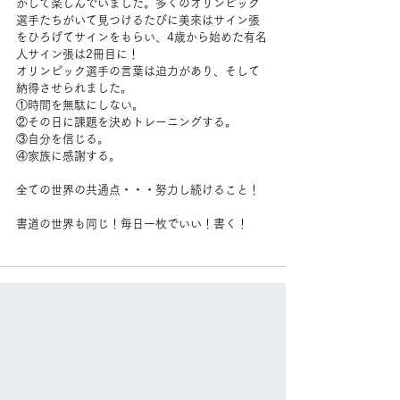
かして楽しんでいました。多くのオリンピック
選手たちがいて見つけるたびに美來はサイン張
をひろげてサインをもらい、4歳から始めた有名
人サイン張は2冊目に！
オリンピック選手の言葉は迫力があり、そして
納得させられました。
①時間を無駄にしない。
②その日に課題を決めトレーニングする。
③自分を信じる。
④家族に感謝する。
全ての世界の共通点・・・努力し続けること！
書道の世界も同じ！毎日一枚でいい！書く！