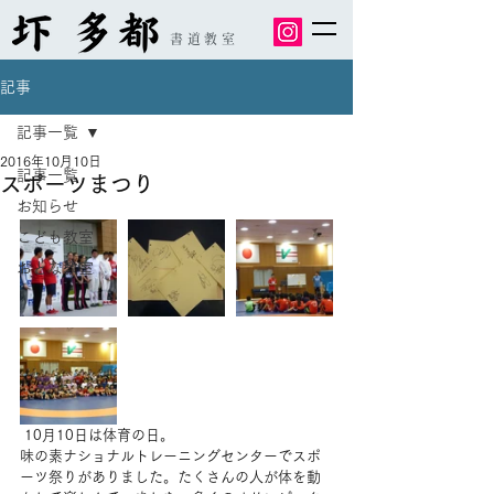
書道教室
記事
記事一覧
2016年10月10日
記事一覧
スポーツまつり
お知らせ
こども教室
おとな教室
 10月10日は体育の日。
味の素ナショナルトレーニングセンターでスポ
ーツ祭りがありました。たくさんの人が体を動