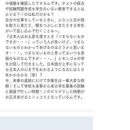
の視線を確認したりするんです。テストの採点
や試験問題作成も学生のいない教室でするとは
かどる？！のは私だけかも？
自分の仕事をしているときに、ふらっと忘れ物
を取りに来たり、暇をつぶしにきたりする学生
がいて話し込んで行くことも～。
『日本人はお土産を渡すとき「つまらないもの
ですが・・・」っていう人が多いけど、つまら
ないものとわかってあげるのはどうかと思いま
す・・・。つまらないものと言ってもいつも高
価のものなんですが・・・。』とモンゴルの学
生が話して行きました。日本語が上手になって
も日本人の心までをわかるようになるには１０
年かかるかな（笑）？
今、来春の進路にむけて卒業生は一番大変な時
期！そして学校も来春から来る学生募集の試験
と面接で忙しい時期！このピリピリした時期が
お正月あけるとニッコリとなっているんです。