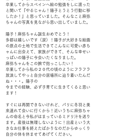
卒業してからスぺインへ絵の勉強をしに渡った
と聞いて『やるじゃん！陽子とうとう行動に移
したか！』と思っていました。そんなこと麻弥
ちゃんの写真を見ながら思い出していました。
陽子！麻弥ちゃん誕生おめでとう！
多都は嬉しいです（涙）！陽子が大好きな絵画
の原点の土地で生活できてこんなに可愛い赤ち
ゃんに出会えて、家族ができて、そんな幸せい
っぱいの陽子に今会いたくなりました。
麻弥ちゃんをこの腕で抱っこしたい！
卒業してから私の２０代の頃のようにフラフラ
放浪してやっと自分の居場所に辿り着いたんだ
ね・・・。陽子の
今までの経験、必ず子育てに生きてくると思い
ます！
すぐには再開できないけれど、パリに冬羽と美
來連れて会いに行くから！近いうちに麻弥ちゃ
んの命名と今私がはまっているミドリ汁を送り
ます。産後は無理しないように！出産という大
きなお仕事を終えたばかりなのだからゆっくり
自分の体を休ませてあげてください。