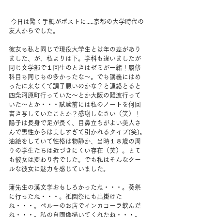
 今日は驚く手紙がポストに.....京都の大学時代の
友人からでした。
彼女も私と同じで現役大学生とは年の差があり
ました、が、私よりは下。学科も違いましたが
同じ文学部で１回生のときはゼミが一緒！履修
科目も同じもの多かったな～。でも講義にはめ
ったに来なくて調子悪いのかな？と連絡とると
四条河原町行っていた～とか大阪の難波行って
いた～とか・・・試験前には私のノートを何回
書き写していたことか？感謝しなさい（笑）！
陽子は長身で足が長く、目鼻立ちがよい美人さ
んで男性からは美しすぎて引かれるタイプ(笑)。
油絵をしていて性格は物静か、当時１８歳の周
りの学生たちは近づきにくい存在（笑）。とて
も彼女は変わり者でした。でも私はそんなクー
ルな彼女に魅力を感じていました。
蒲先生の漢文学おもしろかったね・・・。葵祭
に行ったね・・・。祇園祭にも出掛けた
ね・・・。ペルーのお店でインカコーラ飲んだ
ね・・・。私の自画像描いてくれたね・・・。