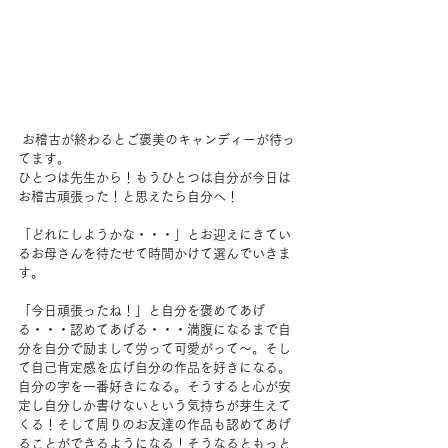
 お稽古が終わるとご褒美のキャンディーが待っ
てます。
ひとつは先生から！もうひとつは自分が今日は
お稽古頑張った！と思えたら自分へ！
「どれにしようかな・・・」とお迎えにきてい
るお母さんを待たせて時間かけて選んでいきま
す。
「今日頑張ったね！」と自分を褒めてあげ
る・・・認めてあげる・・・満腹になるまで自
分を自分で励まして労って可愛がって～。そし
て自己肯定感を広げ自分の作品を好きになる。
自分の字を一番好きになる。そうすると心が安
定し自分しか書けないという気持ちが芽生えて
くる！そして周りのお友達の作品も認めてあげ
ることができるようになる！そうなるともっと