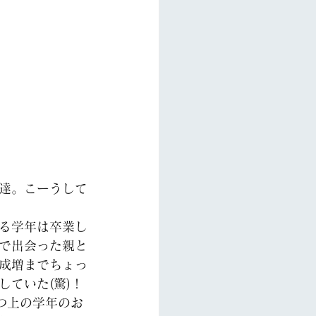
達。こーうして
る学年は卒業し
で出会った親と
成増までちょっ
ていた(驚)！
つ上の学年のお