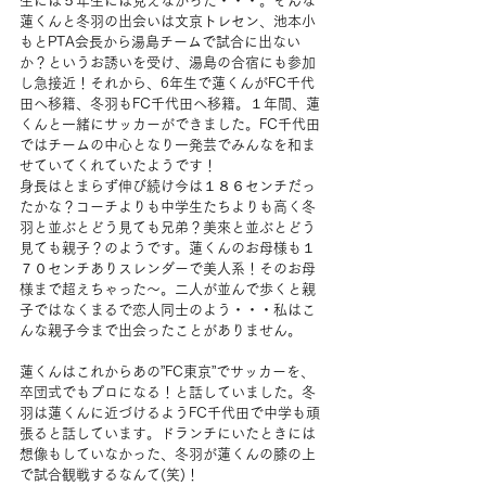
生には５年生には見えなかった・・・。そんな
蓮くんと冬羽の出会いは文京トレセン、池本小
もとPTA会長から湯島チームで試合に出ない
か？というお誘いを受け、湯島の合宿にも参加
し急接近！それから、6年生で蓮くんがFC千代
田へ移籍、冬羽もFC千代田へ移籍。１年間、蓮
くんと一緒にサッカーができました。FC千代田
ではチームの中心となり一発芸でみんなを和ま
せていてくれていたようです！
身長はとまらず伸び続け今は１８６センチだっ
たかな？コーチよりも中学生たちよりも高く冬
羽と並ぶとどう見ても兄弟？美來と並ぶとどう
見ても親子？のようです。蓮くんのお母様も１
７０センチありスレンダーで美人系！そのお母
様まで超えちゃった～。二人が並んで歩くと親
子ではなくまるで恋人同士のよう・・・私はこ
んな親子今まで出会ったことがありません。
蓮くんはこれからあの”FC東京”でサッカーを、
卒団式でもプロになる！と話していました。冬
羽は蓮くんに近づけるようFC千代田で中学も頑
張ると話しています。ドランチにいたときには
想像もしていなかった、冬羽が蓮くんの膝の上
で試合観戦するなんて(笑)！