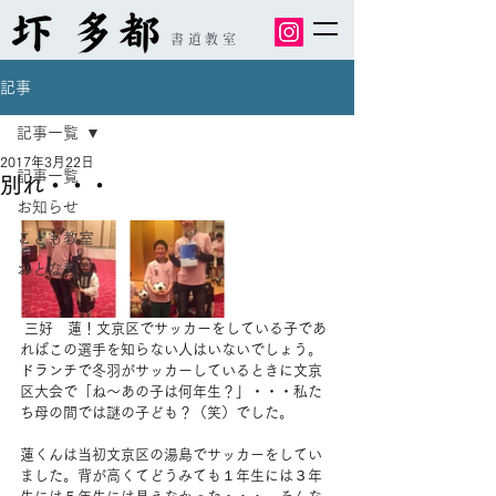
書道教室
記事
記事一覧
2017年3月22日
記事一覧
別れ・・・
お知らせ
こども教室
おとな教室
 三好　蓮！文京区でサッカーをしている子であ
ればこの選手を知らない人はいないでしょう。
ドランチで冬羽がサッカーしているときに文京
区大会で「ね～あの子は何年生？」・・・私た
ち母の間では謎の子ども？（笑）でした。
蓮くんは当初文京区の湯島でサッカーをしてい
ました。背が高くてどうみても１年生には３年