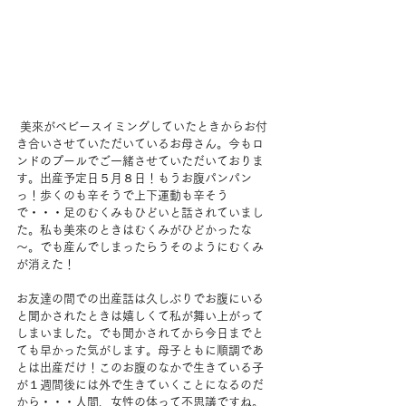
 美來がベビースイミングしていたときからお付
き合いさせていただいているお母さん。今もロ
ンドのプールでご一緒させていただいておりま
す。出産予定日５月８日！もうお腹パンパン
っ！歩くのも辛そうで上下運動も辛そう
で・・・足のむくみもひどいと話されていまし
た。私も美來のときはむくみがひどかったな
～。でも産んでしまったらうそのようにむくみ
が消えた！
お友達の間での出産話は久しぶりでお腹にいる
と聞かされたときは嬉しくて私が舞い上がって
しまいました。でも聞かされてから今日までと
ても早かった気がします。母子ともに順調であ
とは出産だけ！このお腹のなかで生きている子
が１週間後には外で生きていくことになるのだ
から・・・人間、女性の体って不思議ですね。