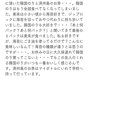
に頂いた韓国のりと済州島のお茶・・・。韓国
のりはもう全部食べてなくなってしまいまし
た。美來は小さい頃から海苔好きで、ジップロ
ックに海苔を切っておやつ代わりに持ち歩いて
いました。韓国のりも大好きで・・・「あと何
パック？あと何パック？」と聞いてきて最後の
１パックは美來が食べました。私も好きです
が、海苔にごま油を塗ってるだけで？こんなに
美味しいなんて！海苔の種類が違うとは思うの
ですが・・・。お休みの日に大久保連れて韓国
のり買ってこないと・・・でもこの友人のくれ
る韓国のりがいつも一番おいしく感じるんで
す。済州島のお茶はマイボトルにいれて学校へ
持って行っています。