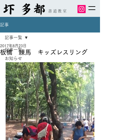
書道教室
記事
記事一覧
2017年8月23日
記事一覧
板橋 練馬 キッズレスリング
お知らせ
こども教室
おとな教室