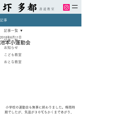
書道教室
記事
記事一覧
2018年6月11日
記事一覧
池本小運動会
お知らせ
こども教室
おとな教室
 小学校の運動会も無事に終わりました。梅雨時
期でしたが、気温が３０℃ちかくまであがり、