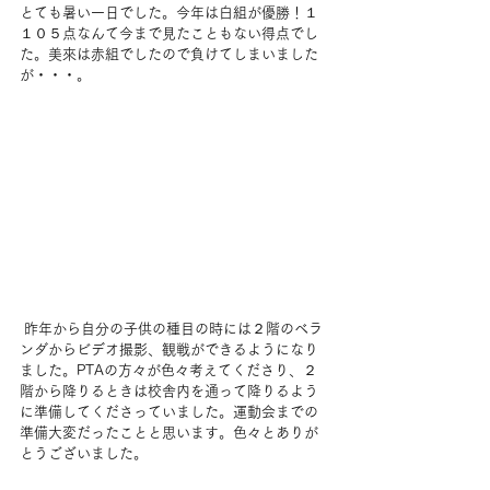
とても暑い一日でした。今年は白組が優勝！１
１０５点なんて今まで見たこともない得点でし
た。美來は赤組でしたので負けてしまいました
が・・・。
 昨年から自分の子供の種目の時には２階のベラ
ンダからビデオ撮影、観戦ができるようになり
ました。PTAの方々が色々考えてくださり、２
階から降りるときは校舎内を通って降りるよう
に準備してくださっていました。運動会までの
準備大変だったことと思います。色々とありが
とうございました。