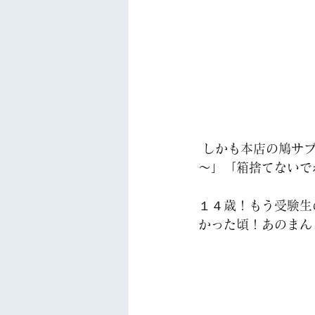
 しかも本店の鳩サブレー！本人かなり自慢してました！「本店だよ！やっぱり味が違うわ
～」「箱捨てないで
１４歳！もう受験生
かった頃！あのまん