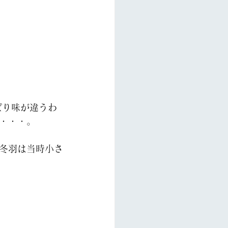
・・・。
冬羽は当時小さ