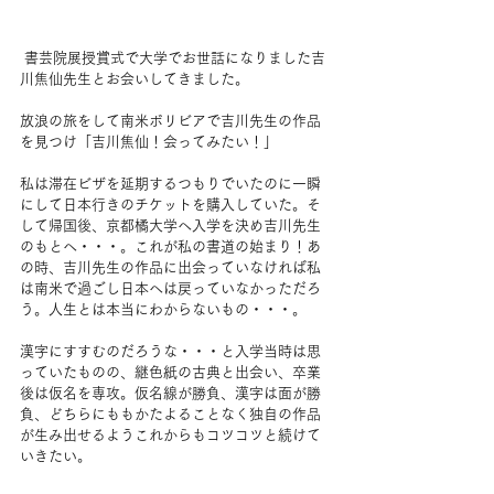
 書芸院展授賞式で大学でお世話になりました吉
川焦仙先生とお会いしてきました。
放浪の旅をして南米ボリビアで吉川先生の作品
を見つけ「吉川焦仙！会ってみたい！」
私は滞在ビザを延期するつもりでいたのに一瞬
にして日本行きのチケットを購入していた。そ
して帰国後、京都橘大学へ入学を決め吉川先生
のもとへ・・・。これが私の書道の始まり！あ
の時、吉川先生の作品に出会っていなければ私
は南米で過ごし日本へは戻っていなかっただろ
う。人生とは本当にわからないもの・・・。
漢字にすすむのだろうな・・・と入学当時は思
っていたものの、継色紙の古典と出会い、卒業
後は仮名を専攻。仮名線が勝負、漢字は面が勝
負、どちらにももかたよることなく独自の作品
が生み出せるようこれからもコツコツと続けて
いきたい。