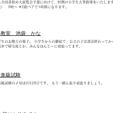
も全国書初め大展覧会予選に向けて、恒例の小学生大筆指導をいたします
） 9時〜 ✳︎2組ベアで1時間になります。
道教室 池袋 かな
学生のお稽古の様子。 小学生からの継続で、公立の子は部活終わってか
電車で帰宅後とか。みんなほんとーに頑張ってます。
般進級試験
進級試験の〆切は6月28日です。 もう一踏ん張り頑張りましょう。