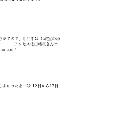
りますので、期間中は お教室の場
幡畳2階 アクセスは田幡畳さんホ
.com/
かったあー😆 12日から17日