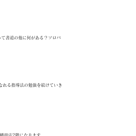
って書道の他に何がある？ソロバ
なれる指導法の勉強を続けていき
田幡畳店2階になります。