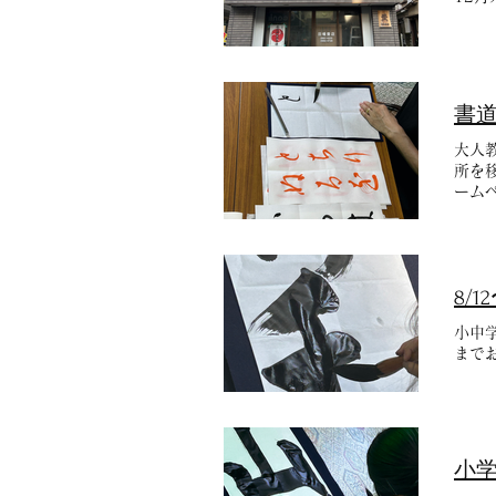
書
大人
所を
ームペ
8/
小中
まで
小