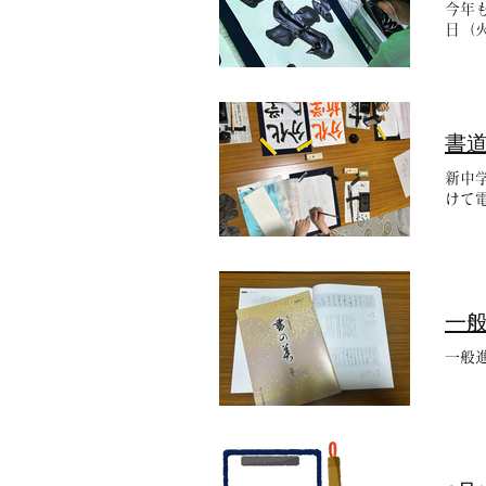
今年
日（火
書
新中
けて
一
一般