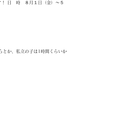
！ 日 時 ８月１日（金）〜５
らとか、私立の子は1時間くらいか