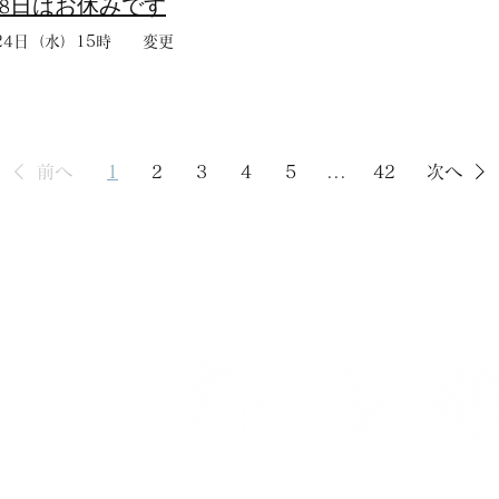
18日はお休みです
月24日（水）15時 変更
前へ
1
2
3
4
5
...
42
次へ