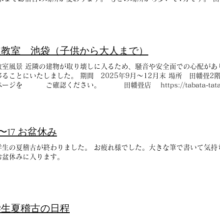
道教室 池袋（子供から大人まで）
教室風景 近隣の建物が取り壊しに入るため、騒音や安全面での心配があ
移ることにいたしました。 期間 2025年9月〜12月末 場所 田
ージを ご確認ください。 田幡畳店 https://tabata-tatami
12〜17 お盆休み
学生の夏稽古が終わりました。 お疲れ様でした。大きな筆で書いて気持ちよ
お盆休みに入ります。
学生夏稽古の日程