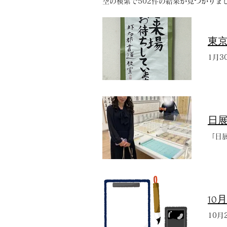
空の検索で502件の結果が見つかりま
東
1月3
日
「日
10
10月