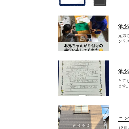
池
兄弟
ン？
池
とて
ます
こ
12